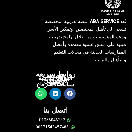
تُعد
ABA SERVICE
منصة تدريبية متخصصة
تسعى إلى تأهيل المختصين، وتمكين الأسر،
ودعم المؤسسات من خلال برامج تدريبية
مبنية على أسس علمية معتمدة وأفضل
الممارسات الحديثة في مجالات التعليم
والتأهيل والتربية.
روابط سريعه
الرئيسيه
البرامج التدريبيه
للمؤسسات
للاخصائيين
للاسر
من نحن
سياسه الاسترجاع
W
L
F
h
i
a
a
n
c
t
k
e
اتصل بنا
s
e
b
a
d
o
01066046382
p
i
o
00971543457488
p
n
k