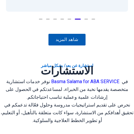
ل
ت
ق
ي
ي
م
0
م
ن
شاهد المزيد
5
استشارة عن بعد/ بشكل مباشر
الاستشارات
في
Basma Salama for ABA SERVICE
نوفر خدمات استشارية
متخصصة يقدمها نخبة من الخبراء، لمساعدتكم في الحصول على
إرشادات علمية وعملية تناسب احتياجاتكم.
نحرص على تقديم استراتيجيات مدروسة وحلول فعّالة تدعمكم في
تحقيق أهدافكم من الاستشارة، سواء كانت متعلقة بالتأهيل، أو التعليم،
أو تطوير الخطط العلاجية والسلوكية.