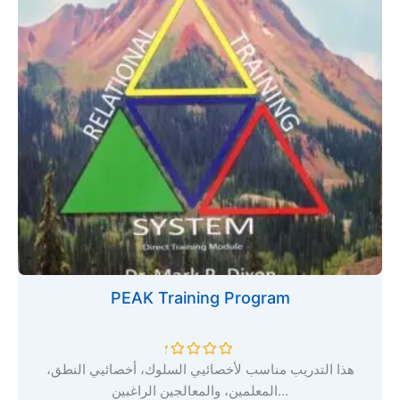
PEAK Training Program
ت
هذا التدريب مناسب لأخصائيي السلوك، أخصائيي النطق،
م
المعلمين، والمعالجين الراغبين...
ا